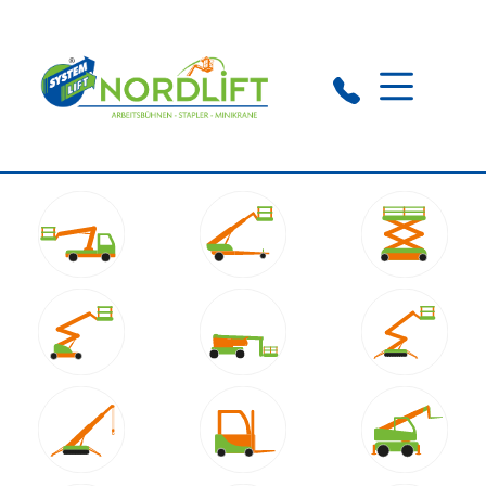
Langenhagen:
0511 54 55 57 10
Gehrden:
05108 607 54 40