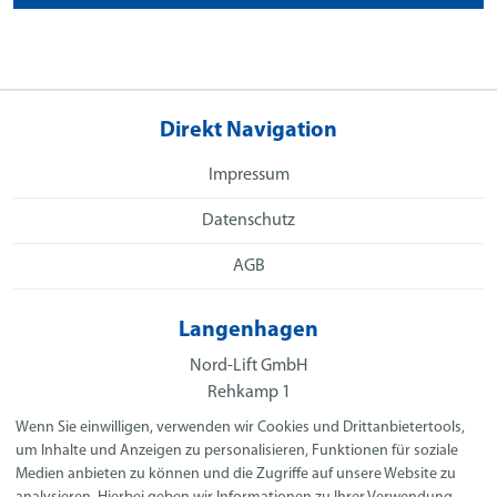
Direkt Navigation
Impressum
Datenschutz
AGB
Langenhagen
Nord-Lift GmbH
Rehkamp 1
30853 Langenhagen
Wenn Sie einwilligen, verwenden wir Cookies und Drittanbietertools,
E-Mail:
info@nord-lift.de
um Inhalte und Anzeigen zu personalisieren, Funktionen für soziale
Telefon:
+49 511 54 55 57 10
Medien anbieten zu können und die Zugriffe auf unsere Website zu