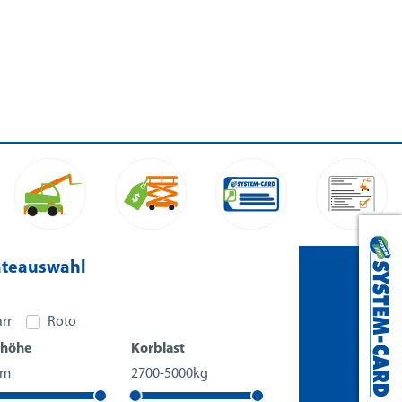
Langenhagen:
0511 54 55 57 10
Gehrden:
05108 607 54 40
äteauswahl
arr
Roto
höhe
Korblast
6m
2700-5000kg