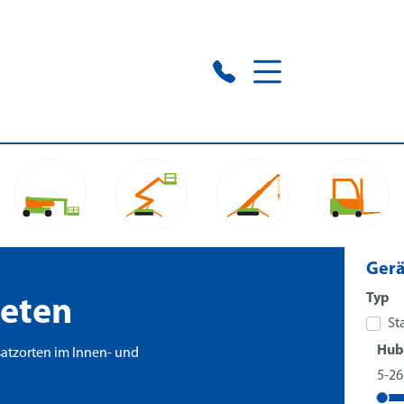
Ger
Typ
ieten
St
Hub
satzorten im Innen- und
5-2