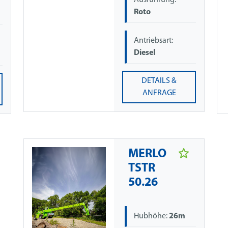
Ausführung:
Roto
Antriebsart:
Diesel
DETAILS &
ANFRAGE
MERLO
TSTR
50.26
Hubhöhe:
26m