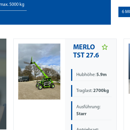
max. 5000 kg
6
M
MERLO
TST 27.6
Hubhöhe:
5.9m
Traglast:
2700kg
Ausführung:
Starr