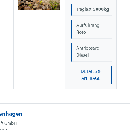
Traglast:
5000kg
Ausführung:
Roto
Antriebsart:
Diesel
DETAILS &
ANFRAGE
enhagen
ift GmbH