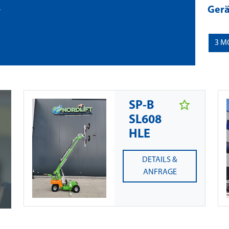
.
Ger
3
M
SP-B
SL608
HLE
DETAILS &
ANFRAGE