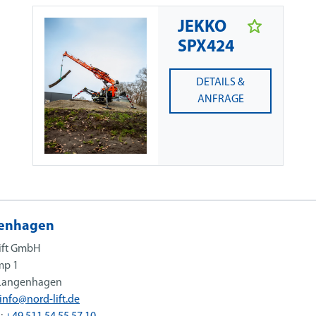
JEKKO
SPX424
DETAILS &
ANFRAGE
enhagen
ift GmbH
mp 1
Langenhagen
info@nord-lift.de