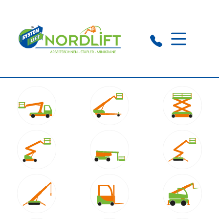
Langenhagen:
0511 54 55 57 10
Gehrden:
05108 607 54 40