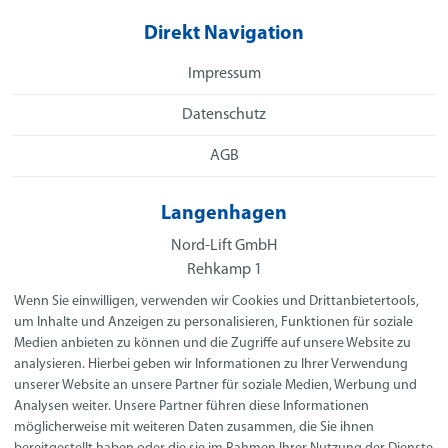
Direkt Navigation
Impressum
Datenschutz
AGB
Langenhagen
Nord-Lift GmbH
Rehkamp 1
30853 Langenhagen
Wenn Sie einwilligen, verwenden wir Cookies und Drittanbietertools,
E-Mail:
info@nord-lift.de
um Inhalte und Anzeigen zu personalisieren, Funktionen für soziale
Telefon:
+49 511 54 55 57 10
Medien anbieten zu können und die Zugriffe auf unsere Website zu
analysieren. Hierbei geben wir Informationen zu Ihrer Verwendung
Telefax: +49 (0) 511 54 55 57 19
unserer Website an unsere Partner für soziale Medien, Werbung und
Analysen weiter. Unsere Partner führen diese Informationen
möglicherweise mit weiteren Daten zusammen, die Sie ihnen
Social Media